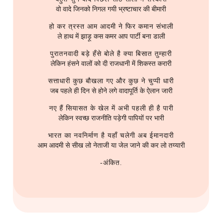
s
वो वादे जिनको निगल गयी भ्रष्टाचार की बीमारी
2016
मेरी-बिटिया
2016
Linux
e
हो कर त्रस्त आम आदमी ने फिर कमान संभाली
ले हाथ में झाड़ू कस कमर आप पार्टी बना डाली
2015
राजनीती
2014
Logseq
a
पुरातनवादी बड़े हँसे बोले है क्या बिसात तुम्हारी
r
2014
हास्य-रस
2013
Network Setup
लेकिन हंसने वालों को दी राजधानी में शिकस्त करारी
c
सत्ताधारी कुछ बौखला गए और कुछ ने चुप्पी धारी
2013
2012
Operating System
जब पहले ही दिन से होने लगे वादापूर्ति के ऐलान जारी
h
नए हैं सियासत के खेल में अभी पहली ही है पारी
2012
2011
Phone
i
लेकिन स्वच्छ राजनीति पड़ेगी पापियों पर भारी
n
2011
2010
Printer
भारत का नवनिर्माण है यहाँ चलेगी अब ईमानदारी
आम आदमी से सीख लो नेताजी या जेल जाने की कर लो तय्यारी
g
2010
2009
Programme Management
-अंकित.
2009
Project Management
2008
Python