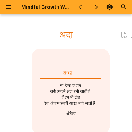
Mindful Growth Workspace
T
y
अदा
2026
कवितायेँ
Calculator Page Generator
2025
Android
p
e
2025
ज़िन्दगी
2024
Blogging
t
2024
दार्शनिक
2023
Development
अदा
o
2021
दो-चार-लाइना
2021
Git
s
ना देना जवाब
जैसे उनकी अदा बनी जाती है,
t
2019
दोस्ती
2020
Github Hosting
हैं हम भी ढीठ
देना अंजाम हमारी आदत बनी जाती है।
a
2018
प्रेम-रस
2018
Humour
-अंकित.
r
t
2017
भावनात्मक
2017
Keyboard