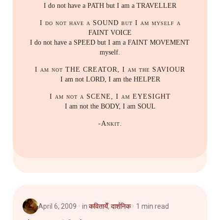
I do not have a PATH but I am a TRAVELLER
I do not have a SOUND but I am myself a
FAINT VOICE
I do not have a SPEED but I am a FAINT MOVEMENT
myself.
I am not THE CREATOR, I am the SAVIOUR
I am not LORD, I am the HELPER
I am not a SCENE, I am EYESIGHT
I am not the BODY, I am SOUL
-Ankit.
April 6, 2009
in
कवितायेँ
,
दार्शनिक
1 min read