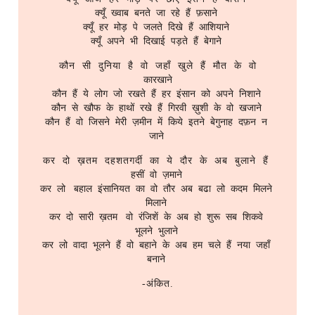
s
क्यूँ ख्वाब बनते जा रहे हैं फ़साने
2016
2016
Linux
क्यूँ हर मोड़ पे जलते दिखे हैं आशियाने
e
क्यूँ अपने भी दिखाई पड़ते हैं बेगाने
2015
2014
Logseq
a
कौन सी दुनिया है वो जहाँ खुले हैं मौत के वो
कारखाने
r
2014
2013
Network Setup
कौन हैं ये लोग जो रखते हैं हर इंसान को अपने निशाने
कौन से खौफ के हाथों रखे हैं गिरवी ख़ुशी के वो खजाने
c
कौन हैं वो जिसने मेरी ज़मीन में किये इतने बेगुनाह दफ़न न
2013
2012
Operating System
h
जाने
2012
2011
Phone
कर दो ख़तम दहशतगर्दी का ये दौर के अब बुलाने हैं
i
हसीं वो ज़माने
n
कर लो बहाल इंसानियत का वो तौर अब बढा लो कदम मिलने
2011
2010
Printer
मिलाने
g
कर दो सारी ख़तम वो रंजिशें के अब हो शुरू सब शिकवे
2010
2009
Programme Management
भूलने भुलाने
कर लो वादा भूलने हैं वो बहाने के अब हम चले हैं नया जहाँ
बनाने
2009
Project Management
-अंकित.
2008
Python