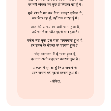
s
की नहीं सोचता जब कुछ तो लिखता नहीं हूँ मैं।
2016
2016
Linux
e
मुझे सोचने पर कर दिया मजबूर दुनिया ने,
अब लिख रहा हूँ, नहीं रुक पा रहा हूँ मैं।
2015
2014
Logseq
a
आज मेरे अन्दर का कवी जागा हुआ है,
r
2014
2013
Network Setup
सारे ज़माने का खौफ़ मुझसे भागा हुआ है।
c
बसेरा मेरा कुछ इस तरह जगमगाया हुआ है,
2013
2012
Operating System
हर शख्स मेरे मोहल्ले का शरमाया हुआ है।
h
चंदा आसमान में यूँ छाया हुआ है,
2012
2011
Phone
i
हर तारा अपने वजूद पर चकराया हुआ है।
n
2011
2010
Printer
अक्सर मैं छुपता हूँ जिस ज़माने से,
आज ज़माना वही मुझसे घबराया हुआ है।
g
2010
2009
Programme Management
-अंकित.
2009
Project Management
2008
Python