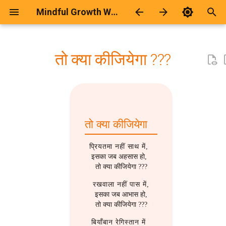
Mindful Growth Workspace
T
y
तो क्या कीजियेगा ???
2026
कवितायेँ
Calculator Page Generator
2025
Android
p
e
2025
ज़िन्दगी
2024
Blogging
t
2024
दार्शनिक
2023
Development
तो क्या कीजियेगा
o
2021
दो-चार-लाइना
2021
Git
s
प्रियतमा नहीं साथ में,
इसका जब अहसास हो,
t
2019
दोस्ती
2020
Github Hosting
तो क्या कीजियेगा ???
a
रखवाला नहीं पास में,
2018
प्रेम-रस
2018
Humour
इसका जब आभास हो,
r
तो क्या कीजियेगा ???
t
2017
भावनात्मक
2017
Keyboard
बियाँबान रेगिस्तान में