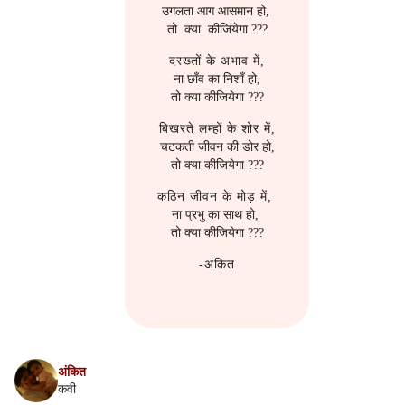
उगलता आग आसमान हो,
s
2016
मेरी-बिटिया
2016
Linux
तो क्या कीजियेगा ???
e
दरख्तों के अभाव में,
2015
राजनीती
2014
Logseq
a
ना छाँव का निशाँ हो,
तो क्या कीजियेगा ???
r
2014
हास्य-रस
2013
Network Setup
बिखरते लम्हों के शोर में,
c
चटकती जीवन की डोर हो,
2013
2012
Operating System
तो क्या कीजियेगा ???
h
कठिन जीवन के मोड़ में,
2012
2011
Phone
i
ना प्रभु का साथ हो,
तो क्या कीजियेगा ???
n
2011
2010
Printer
-अंकित
g
2010
2009
Programme Management
2009
Project Management
अंकित
2008
Python
कवी