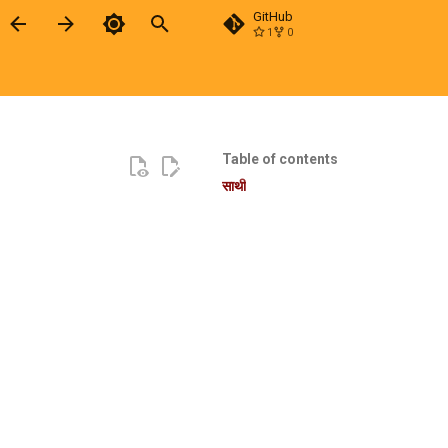
GitHub
1
0
Type to start searching
Table of contents
साथी