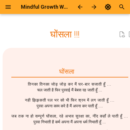
Mindful Growth Workspace
T
y
घोंसला !!!
2026
कवितायेँ
Calculator Page Generator
2025
Android
p
e
2025
ज़िन्दगी
2024
Blogging
t
2024
दार्शनिक
2023
Development
घोंसला
o
2021
दो-चार-लाइना
2021
Git
s
तिनका तिनका जोड़ जोड़ कर मैं घर-बार सजाती हूँ ...
चल जाती है फिर पुरवाई मैं बेबस रह जाती हूँ ...
t
2019
दोस्ती
2020
Github Hosting
नही झिझकती पल भर को भी फिर श्रम में लग जाती हूँ ...
a
पुरवा अपना काम करे है मैं अपना कर पाती हूँ ....
2018
प्रेम-रस
2018
Humour
r
जब तक ना हो सम्पूर्ण घोंसला, रहे अभाव सुरक्षा का, नींद कहाँ ले पाती हूँ ...
पुरवा निभाती है कर्म अपना मैं अपना धर्म निभाती हूँ ...
t
2017
भावनात्मक
2017
Keyboard