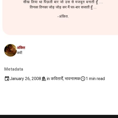
सीख लिया था पिछली बार जो उस से मजबूत बनाती हूँ ...
s
तिनका तिनका जोड़ जोड़ कर मैं घर-बार सजाती हूँ ...
2016
मेरी-बिटिया
2016
Linux
e
-अंकित.
2015
राजनीती
2014
Logseq
a
r
2014
हास्य-रस
2013
Network Setup
c
2013
2012
Operating System
अंकित
h
कवी
2012
2011
Phone
i
Metadata
n
2011
2010
Printer
January 26, 2008
in
कवितायेँ
,
भावनात्मक
1 min read
g
2010
2009
Programme Management
2009
Project Management
2008
Python