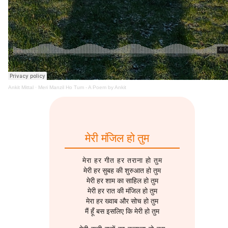
s
2016
मेरी-बिटिया
2016
Linux
e
2015
राजनीती
2014
Logseq
a
r
2014
हास्य-रस
2013
Network Setup
c
Ankit Mittal
·
Meri Manzil Ho Tum - A Poem by Ankit
2013
2012
Operating System
h
2012
2011
Phone
i
n
मेरी मंजिल हो तुम
2011
2010
Printer
g
मेरा हर गीत हर तराना हो तुम
2010
2009
Programme Management
मेरी हर सुबह की शुरुआत हो तुम
मेरी हर शाम का साहिल हो तुम
2009
Project Management
मेरी हर रात की मंजिल हो तुम
मेरा हर ख्वाब और सोच हो तुम
मैं हूँ बस इसलिए कि मेरी हो तुम
2008
Python